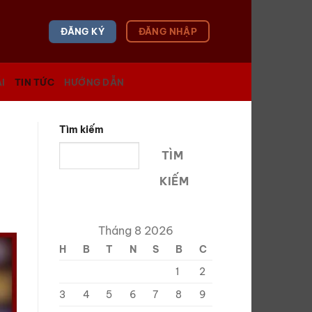
ĐĂNG KÝ
ĐĂNG NHẬP
I
TIN TỨC
HƯỚNG DẪN
Tìm kiếm
TÌM
KIẾM
Tháng 8 2026
H
B
T
N
S
B
C
1
2
3
4
5
6
7
8
9