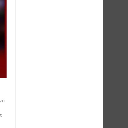
và
.
ặc