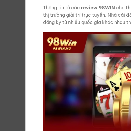
Thông tin từ các
review 98WIN
cho th
thị trường giải trí trực tuyến. Nhà cái 
đăng ký từ nhiều quốc gia khác nhau t