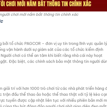
gười chơi mới nắm bắt thông tin chính xác
ức
bởi tổ chức PAGCOR – đơn vị uy tín trong lĩnh vực quản l
 thống vận hành dưới sự giám sát của các tổ chức kiểm định
Người chơi có thể an tâm khi biết rằng nhà cái này hoạt
gặt. Đặc biệt, các chính sách bảo mật thông tin người dù
iải trí với hơn 1000 trò chơi từ các nhà phát triển hàng 
c trận đấu thể thao ảo hoặc thể thao thật với tỷ lệ kèo cạ
ực tuyến được cập nhật liên tục với nhiều phiên bản mới m
hũ cũng thu hút đông đảo người chơi nhờ giao diện đẹp mắt