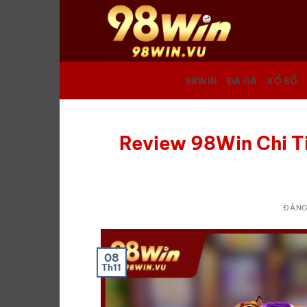
Bỏ
qua
nội
dung
98WIN
ĐÁ GÀ
XỔ SỐ
Review 98Win Chi T
ĐĂNG
08
Th11