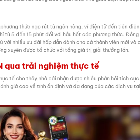
phương thức nạp rút từ ngân hàng, ví điện tử đến tiền điện 
chỉ từ 5 đến 15 phút đối với hầu hết các phương thức. Đồng
ú với nhiều ưu đãi hấp dẫn dành cho cả thành viên mới và 
ng xuyên được tổ chức với tổng giá trị giải thưởng lớn.
N qua trải nghiệm thực tế
hực tế cho thấy nhà cái nhận được nhiều phản hồi tích cực
đánh giá cao về tính ổn định và đa dạng của các dịch vụ tạ