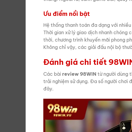
Ưu điểm nổi bật
Hệ thống thanh toán đa dạng với nhiều 
Thời gian xử lý giao dịch nhanh chóng 
thời, chương trình khuyến mãi phong ph
Không chỉ vậy, các giải đấu nội bộ thườ
Đánh giá chi tiết 98WI
Các bài
review 98WIN
từ người dùng t
trải nghiệm sử dụng. Đa số người chơi 
đây.