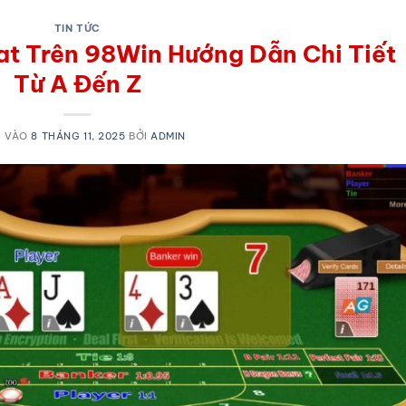
TIN TỨC
at Trên 98Win Hướng Dẫn Chi Tiết
Từ A Đến Z
 VÀO
8 THÁNG 11, 2025
BỞI
ADMIN