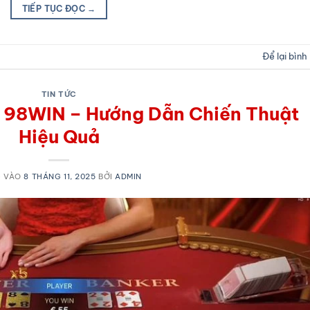
TIẾP TỤC ĐỌC
→
Để lại bình
TIN TỨC
 98WIN – Hướng Dẫn Chiến Thuật
Hiệu Quả
 VÀO
8 THÁNG 11, 2025
BỞI
ADMIN