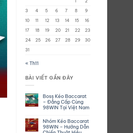
1
2
3
4
5
6
7
8
9
10
11
12
13
14
15
16
17
18
19
20
21
22
23
24
25
26
27
28
29
30
31
« Th11
BÀI VIẾT GẦN ĐÂY
Boss Kéo Baccarat
– Đẳng Cấp Cùng
98WIN Tại Việt Nam
Không
có
Nhóm Kéo Baccarat
bình
luận
98WIN – Hướng Dẫn
ở
Chiến Thuật Hiệu
Boss