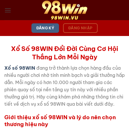
Bỏ
qua
nội
dung
ĐĂNG KÝ
ĐĂNG NHẬP
Xổ Số 98WIN Đổi Đời Cùng Cơ Hội
Thắng Lớn Mỗi Ngày
Xổ số 98WIN
đang trở thành lựa chọn hàng đầu của
nhiều người chơi nhờ tính minh bạch và giải thưởng hấp
dẫn. Mỗi ngày có hơn 10.000 người tham gia các
phiên quay số tại nền tảng uy tín này với nhiều phần
thưởng giá trị. Hãy cùng khám phá những thông tin chi
tiết về dịch vụ xổ số 98WIN qua bài viết dưới đây.
Giới thiệu xổ số 98WIN và lý do nên chọn
thương hiệu này