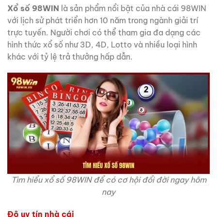
Xổ số 98WIN
là sản phẩm nổi bật của nhà cái 98WIN
với lịch sử phát triển hơn 10 năm trong ngành giải trí
trực tuyến. Người chơi có thể tham gia đa dạng các
hình thức xổ số như 3D, 4D, Lotto và nhiều loại hình
khác với tỷ lệ trả thưởng hấp dẫn.
Tìm hiểu xổ số 98WIN để có cơ hội đổi đời ngay hôm
nay
Độ uy tín nhà cái