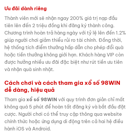
Ưu đãi dành riêng
Thành viên mới sẽ nhận ngay 200% giá trị nạp đầu
tiên lên đến 2 triệu đồng khi đăng ký thành công.
Chương trình hoàn trả hàng ngày với tỷ lệ lên đến 1.2%
giúp người chơi giảm thiểu rủi ro tài chính. Đồng thời,
hệ thống tích điểm thưởng hấp dẫn cho phép đổi quà
hoặc tiền thưởng không giới hạn. Khách hàng VIP còn
được hưởng nhiều ưu đãi đặc biệt như rút tiền ưu tiên
và nhận quà sinh nhật.
Cách chơi và cách tham gia xổ số 98WIN
dễ dàng, hiệu quả
Tham gia
xổ số 98WIN
với quy trình đơn giản chỉ mất
không quá 5 phút để hoàn tất đăng ký và bắt đầu đặt
cược. Người chơi có thể truy cập thông qua website
chính thức hoặc ứng dụng di động trên cả hai hệ điều
hành iOS và Android.