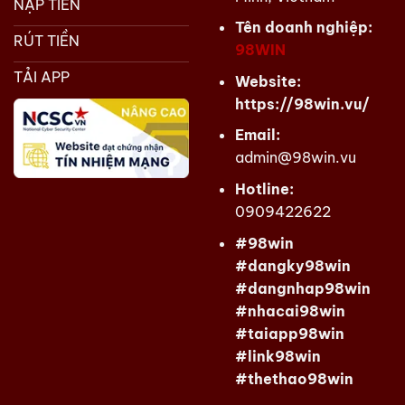
NẠP TIỀN
Tên doanh nghiệp:
RÚT TIỀN
98WIN
TẢI APP
Website:
https://98win.vu/
Email:
admin@98win.vu
Hotline:
0909422622
#98win
#dangky98win
#dangnhap98win
#nhacai98win
#taiapp98win
#link98win
#thethao98win