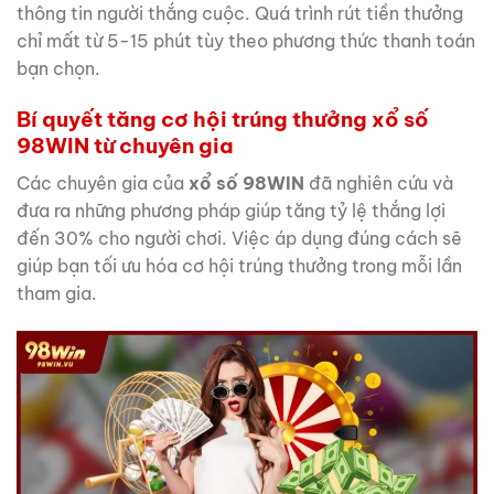
thông tin người thắng cuộc. Quá trình rút tiền thưởng
chỉ mất từ 5-15 phút tùy theo phương thức thanh toán
bạn chọn.
Bí quyết tăng cơ hội trúng thưởng xổ số
98WIN từ chuyên gia
Các chuyên gia của
xổ số 98WIN
đã nghiên cứu và
đưa ra những phương pháp giúp tăng tỷ lệ thắng lợi
đến 30% cho người chơi. Việc áp dụng đúng cách sẽ
giúp bạn tối ưu hóa cơ hội trúng thưởng trong mỗi lần
tham gia.