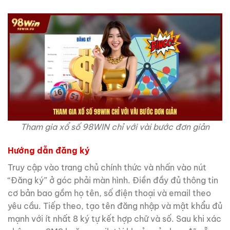
Tham gia xổ số 98WIN chỉ với vài bước đơn giản
Hướng dẫn đăng ký
Truy cập vào trang chủ chính thức và nhấn vào nút
“Đăng ký” ở góc phải màn hình. Điền đầy đủ thông tin
cơ bản bao gồm họ tên, số điện thoại và email theo
yêu cầu. Tiếp theo, tạo tên đăng nhập và mật khẩu đủ
mạnh với ít nhất 8 ký tự kết hợp chữ và số. Sau khi xác